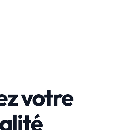
z votre
alité